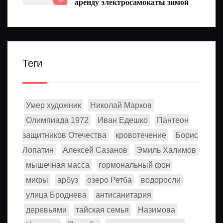
аренду электросамокаты зимой
Теги
Умер художник
Николай Марков
Олимпиада 1972
Иван Едешко
Пантеон
защитников Отечества
кровотечение
Борис
Лопатин
Алексей Сазанов
Эмиль Халимов
мышечная масса
гормональный фон
мифы
арбуз
озеро Ретба
водоросли
улица Броднева
антисанитария
деревьями
тайская семья
Назимова