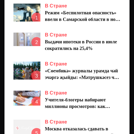
В Стране
Режим «Беспилотная опасность»
1
ввели в Самарской области в ночь
на 7 августа
В Стране
Выдачи ипотеки в России в июле
2
сократились на 25,4%
В Стране
«Сөембикә» журналы урамда чәй
3
эчәргә җыйды: «Мәтрүшкәсез чәй
татарларча түгел инде ул»
В Стране
Учителя-блогеры набирают
4
миллионы просмотров: как
педагоги меняют подход к
обучению
В Стране
Москва отказалась сдавать в
5