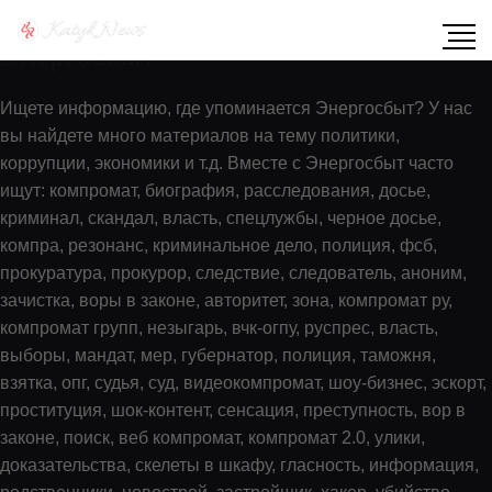
Показать содержимое по тегу:
Энергосбыт
Ищете информацию, где упоминается Энергосбыт? У нас
вы найдете много материалов на тему политики,
коррупции, экономики и т.д. Вместе с Энергосбыт часто
ищут: компромат, биография, расследования, досье,
криминал, скандал, власть, спецлужбы, черное досье,
компра, резонанс, криминальное дело, полиция, фсб,
прокуратура, прокурор, следствие, следователь, аноним,
зачистка, воры в законе, авторитет, зона, компромат ру,
компромат групп, незыгарь, вчк-огпу, руспрес, власть,
выборы, мандат, мер, губернатор, полиция, таможня,
взятка, опг, судья, суд, видеокомпромат, шоу-бизнес, эскорт,
проституция, шок-контент, сенсация, преступность, вор в
законе, поиск, веб компромат, компромат 2.0, улики,
доказательства, скелеты в шкафу, гласность, информация,