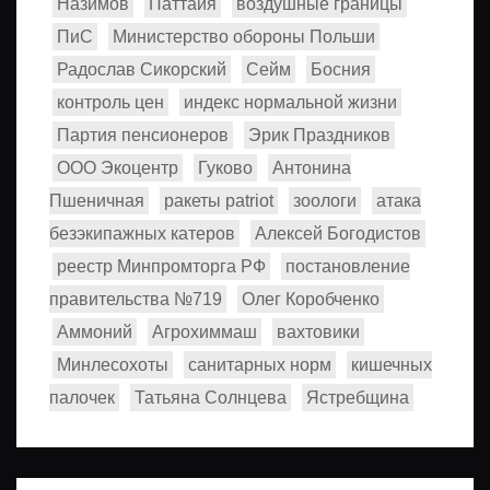
Назимов
Паттайя
воздушные границы
ПиС
Министерство обороны Польши
Радослав Сикорский
Сейм
Босния
контроль цен
индекс нормальной жизни
Партия пенсионеров
Эрик Праздников
ООО Экоцентр
Гуково
Антонина
Пшеничная
ракеты patriot
зоологи
атака
безэкипажных катеров
Алексей Богодистов
реестр Минпромторга РФ
постановление
правительства №719
Олег Коробченко
Аммоний
Агрохиммаш
вахтовики
Минлесохоты
санитарных норм
кишечных
палочек
Татьяна Солнцева
Ястребщина