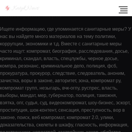
Показать содержимое по тегу:
санитарные меры
Ищете информацию, где упоминается санитарные меры? У
нас вы найдете много материалов на тему политики,
коррупции, экономики и т.д. Вместе с санитарные меры
часто ищут: компромат, биография, расследования, досье,
криминал, скандал, власть, спецлужбы, черное досье,
компра, резонанс, криминальное дело, полиция, фсб,
прокуратура, прокурор, следствие, следователь, аноним,
зачистка, воры в законе, авторитет, зона, компромат ру,
компромат групп, незыгарь, вчк-огпу, руспрес, власть,
выборы, мандат, мер, губернатор, полиция, таможня,
взятка, опг, судья, суд, видеокомпромат, шоу-бизнес, эскорт,
проституция, шок-контент, сенсация, преступность, вор в
законе, поиск, веб компромат, компромат 2.0, улики,
доказательства, скелеты в шкафу, гласность, информация,