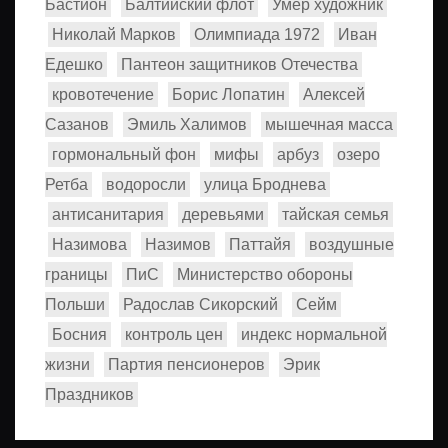
Бастион
Балтийский флот
Умер художник
Николай Марков
Олимпиада 1972
Иван
Едешко
Пантеон защитников Отечества
кровотечение
Борис Лопатин
Алексей
Сазанов
Эмиль Халимов
мышечная масса
гормональный фон
мифы
арбуз
озеро
Ретба
водоросли
улица Броднева
антисанитария
деревьями
тайская семья
Назимова
Назимов
Паттайя
воздушные
границы
ПиС
Министерство обороны
Польши
Радослав Сикорский
Сейм
Босния
контроль цен
индекс нормальной
жизни
Партия пенсионеров
Эрик
Праздников