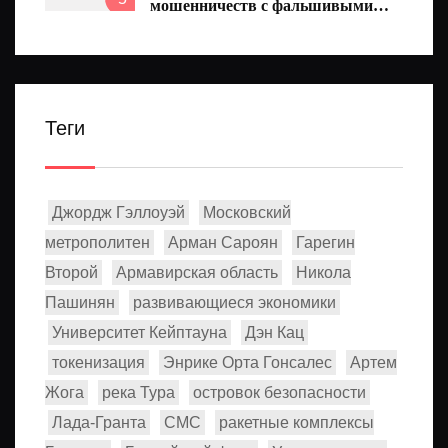
мошенничеств с фальшивыми
СМС
Теги
Джордж Гэллоуэй
Московский
метрополитен
Арман Сароян
Гарегин
Второй
Армавирская область
Никола
Пашинян
развивающиеся экономики
Университет Кейптауна
Дэн Кац
токенизация
Энрике Орта Гонсалес
Артем
Жога
река Тура
островок безопасности
Лада-Гранта
СМС
ракетные комплексы