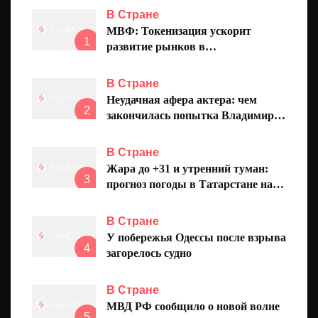
В Стране
МВФ: Токенизация ускорит
1
развитие рынков в
развивающихся странах
В Стране
Неудачная афера актера: чем
2
закончилась попытка Владимира
Аблогина выманить деньги на
«благотворительность»
В Стране
Жара до +31 и утренний туман:
3
прогноз погоды в Татарстане на
пятницу
В Стране
У побережья Одессы после взрыва
4
загорелось судно
В Стране
МВД РФ сообщило о новой волне
5