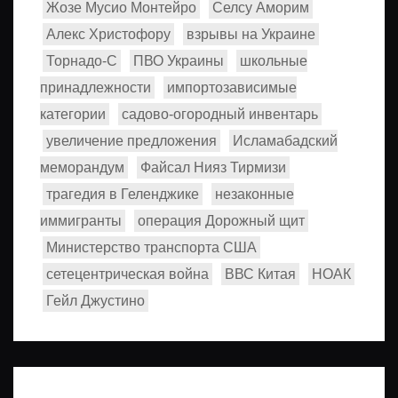
Жозе Мусио Монтейро
Селсу Аморим
Алекс Христофору
взрывы на Украине
Торнадо-С
ПВО Украины
школьные
принадлежности
импортозависимые
категории
садово-огородный инвентарь
увеличение предложения
Исламабадский
меморандум
Файсал Нияз Тирмизи
трагедия в Геленджике
незаконные
иммигранты
операция Дорожный щит
Министерство транспорта США
сетецентрическая война
ВВС Китая
НОАК
Гейл Джустино