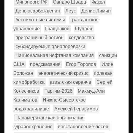
Минэнерго РФ
Сандро Шварц
Факел
День освобождения
Леус
Денис Лямин
беспилотные системы
гражданское
управление
Гращенков
Шуваев
приграничный регион
колдовство
субсидируемые авиаперевозки
Национальная нефтяная компания
санкции
США
предсказания
Егор Торопов
Илие
Боложан
энергетический кризис
полевая
химобработка
азиатская саранча
Сергей
Колесников
Таргим-2026
Махмуд-Али
Калиматов
Нижне-Сысертское
водохранилище
Алексей Герасимов
Панамериканская организация
здравоохранения
восстановление лесов