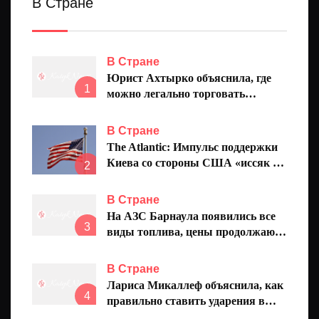
В Стране
В Стране
Юрист Ахтырко объяснила, где
1
можно легально торговать
ягодами
В Стране
The Atlantic: Импульс поддержки
Киева со стороны США «иссяк за
2
считаные дни»
В Стране
На АЗС Барнаула появились все
3
виды топлива, цены продолжают
снижаться
В Стране
Лариса Микаллеф объяснила, как
4
правильно ставить ударения в
словах