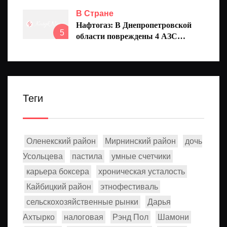
В Стране
Нафтогаз: В Днепропетровской
5
области повреждены 4 АЗС
Укрнафта
Теги
Оленекский район
Мирнинский район
дочь
Усольцева
пастила
умные счетчики
карьера боксера
хроническая усталость
Кайбицкий район
этнофестиваль
сельскохозяйственные рынки
Дарья
Ахтырко
налоговая
Рэнд Пол
Шамони