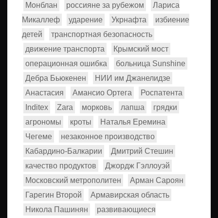
Монблан
россияне за рубежом
Лариса
Микаллеф
ударение
Укрнафта
избиение
детей
транспортная безопасность
движение транспорта
Крымский мост
операционная ошибка
больница Sunshine
Дебра Бьюкенен
НИИ им Джанелидзе
Анастасия
Амансио Ортега
Роспатента
Inditex
Zara
морковь
лапша
грядки
агрономы
кроты
Наталья Еремина
Чегеме
незаконное производство
Кабардино-Балкарии
Дмитрий Стешин
качество продуктов
Джордж Гэллоуэй
Московский метрополитен
Арман Сароян
Гарегин Второй
Армавирская область
Никола Пашинян
развивающиеся