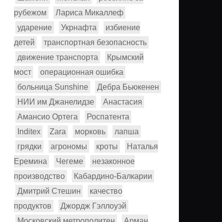
рубежом
Лариса Микаллеф
ударение
Укрнафта
избиение
детей
транспортная безопасность
движение транспорта
Крымский
мост
операционная ошибка
больница Sunshine
Дебра Бьюкенен
НИИ им Джанелидзе
Анастасия
Амансио Ортега
Роспатента
Inditex
Zara
морковь
лапша
грядки
агрономы
кроты
Наталья
Еремина
Чегеме
незаконное
производство
Кабардино-Балкарии
Дмитрий Стешин
качество
продуктов
Джордж Гэллоуэй
Московский метрополитен
Арман