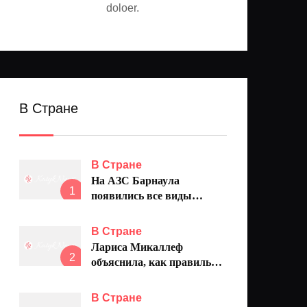
doloer.
В Стране
В Стране
На АЗС Барнаула
1
появились все виды
топлива, цены
продолжают снижаться
В Стране
Лариса Микаллеф
2
объяснила, как правильно
ставить ударения в словах
В Стране