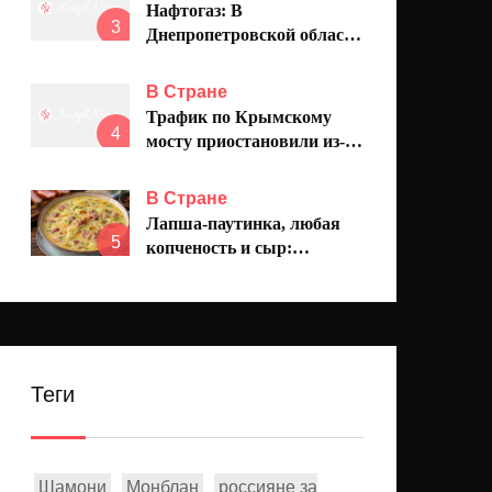
Нафтогаз: В
3
Днепропетровской области
повреждены 4 АЗС
Укрнафта
В Стране
Трафик по Крымскому
4
мосту приостановили из-за
проверки безопасности
В Стране
Лапша-паутинка, любая
5
копченость и сыр:
быстрый суп без варки
бульона, а вкус просто
шикарный
Теги
Шамони
Монблан
россияне за