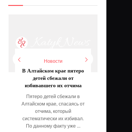
Новости
В Алтайском крае пятеро
Врач К
детей сбежали от
спосо
избивавшего их отчима
Пятеро детей сбежали в
Резкий
Алтайском крае, спасаясь от
может п
отчима, который
поэтому 
систематически их избивал.
рацион
По данному факту уже ...
по