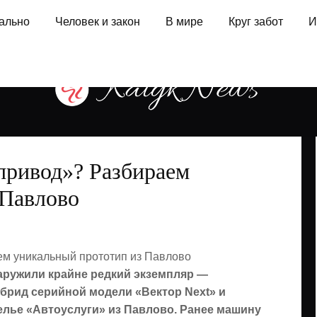
ально
Человек и закон
В мире
Круг забот
И
привод»? Разбираем
 Павлово
аружили крайне редкий экземпляр —
брид серийной модели «Вектор Next» и
елье «Автоуслуги» из Павлово. Ранее машину