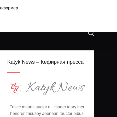
нформер
Katyk News – Кефирная пресса
Fusce mauris auctor ollicituder teary iner
hendrerit risusey aeenean rauctor pibus