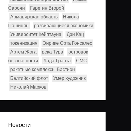
Сароян
Гарегин Второй
Армавирская область
Никола
Пашинян
развивающиеся экономики
Университет Кейптауна
Дэн Кац
токенизация
Энрике Орта Гонсалес
Артем Жога
река Тура
островок
безопасности
Лада-Гранта
СМС
ракетные комплексы Бастион
Балтийский флот
Умер художник
Николай Марков
Новости