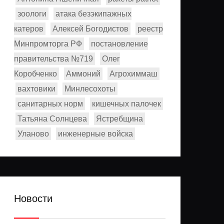
зоологи
атака безэкипажных
катеров
Алексей Богодистов
реестр
Минпромторга РФ
постановление
правительства №719
Олег
Коробченко
Аммоний
Агрохиммаш
вахтовики
Минлесохоты
санитарных норм
кишечных палочек
Татьяна Солнцева
Ястребщина
Уланово
инженерные войска
Новости