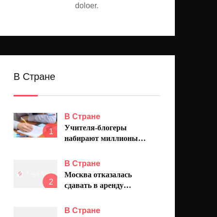
doloer.
В Стране
В Стране
Учителя-блогеры
1
набирают миллионы
просмотров: как педагоги
меняют подход к обучению
В Стране
Москва отказалась
2
сдавать в аренду
электросамокаты зимой
В Стране