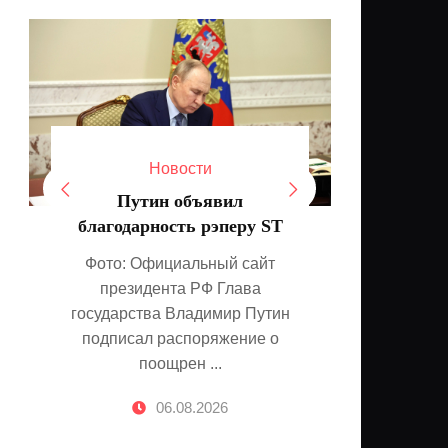
Новости
В Черно
Путин объявил
обн
благодарность рэперу ST
росс
Фото: Официальный сайт
президента РФ Глава
Фото:
государства Владимир Путин
Rep
подписал распоряжение о
Министер
поощрен ...
Черног
06.08.2026