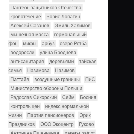
Пантеон защитников Отечества
кровотечение
Борис Лопатин
Алексей Сазанов
Эмиль Халимов
мышечная масса
гормональный
фон
мифы
арбуз
озеро Ретба
водоросли
улица Броднева
антисанитария
деревьями
тайская
семья
Назимова
Назимов
Паттайя
воздушные границы
ПиС
Министерство обороны Польши
Радослав Сикорский
Сейм
Босния
контроль цен
индекс нормальной
жизни
Партия пенсионеров
Эрик
Праздников
ООО Экоцентр
Гуково
Антонина Пшеничная
ракеты patriot