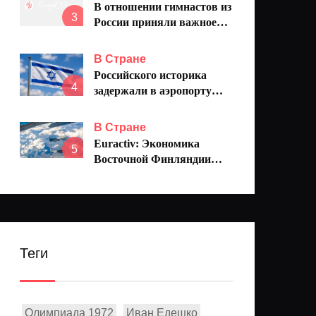
В отношении гимнастов из
3
России приняли важное
решение
В Стране
Российского историка
4
задержали в аэропорту
Израиля: спецслужбы
ШАБАК держат его в
В Стране
секретной тюрьме уже
Euractiv: Экономика
5
четвертые сутки
Восточной Финляндии
рухнула без туристов из
России
Теги
Олимпиада 1972
Иван Едешко