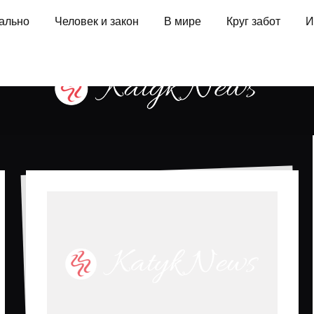
ально
Человек и закон
В мире
Круг забот
И