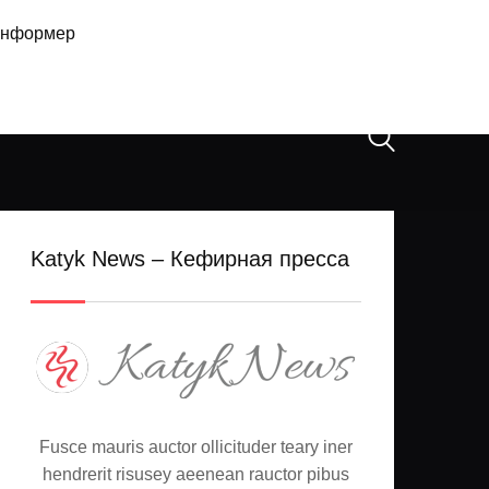
нформер
Katyk News – Кефирная пресса
Fusce mauris auctor ollicituder teary iner
hendrerit risusey aeenean rauctor pibus