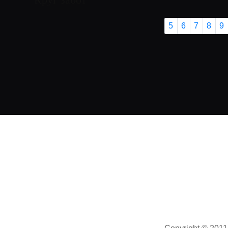
концу 2027 года вооруженные
си ...
5
6
7
8
9
06.08.2026