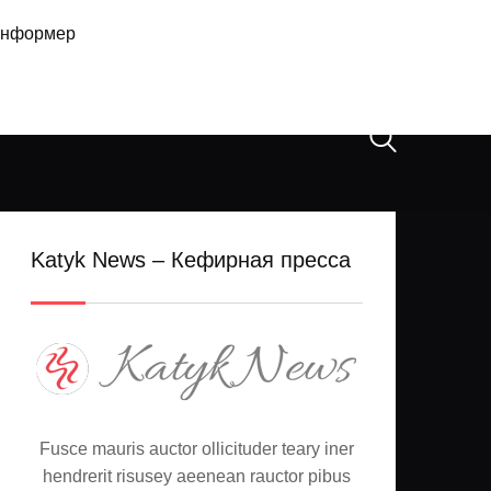
нформер
Katyk News – Кефирная пресса
Fusce mauris auctor ollicituder teary iner
hendrerit risusey aeenean rauctor pibus