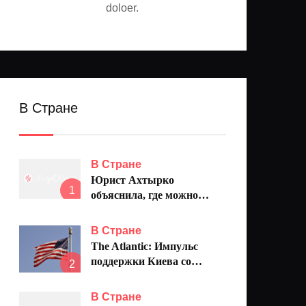
doloer.
В Стране
В Стране
Юрист Ахтырко
1
объяснила, где можно
легально торговать
ягодами
В Стране
The Atlantic: Импульс
поддержки Киева со
2
стороны США «иссяк за
считаные дни»
В Стране