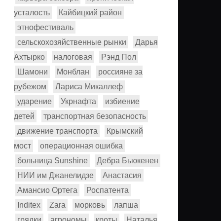
усталость
Кайбицкий район
этнофестиваль
сельскохозяйственные рынки
Дарья
Ахтырко
налоговая
Рэнд Пол
Шамони
Монблан
россияне за
рубежом
Лариса Микаллеф
ударение
Укрнафта
избиение
детей
транспортная безопасность
движение транспорта
Крымский
мост
операционная ошибка
больница Sunshine
Дебра Бьюкенен
НИИ им Джанелидзе
Анастасия
Амансио Ортега
Роспатента
Inditex
Zara
морковь
лапша
грядки
агрономы
кроты
Наталья