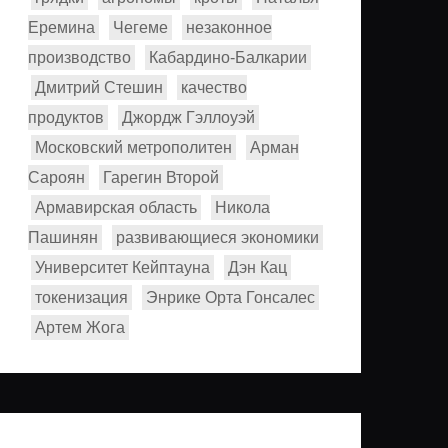
Еремина
Чегеме
незаконное
производство
Кабардино-Балкарии
Дмитрий Стешин
качество
продуктов
Джордж Гэллоуэй
Московский метрополитен
Арман
Сароян
Гарегин Второй
Армавирская область
Никола
Пашинян
развивающиеся экономики
Университет Кейптауна
Дэн Кац
токенизация
Энрике Орта Гонсалес
Артем Жога