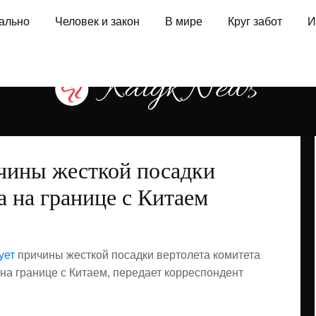
ально
Человек и закон
В мире
Круг забот
И
чины жесткой посадки
а на границе с Китаем
ует
причины жесткой посадки вертолета комитета
на границе с Китаем, передает корреспондент