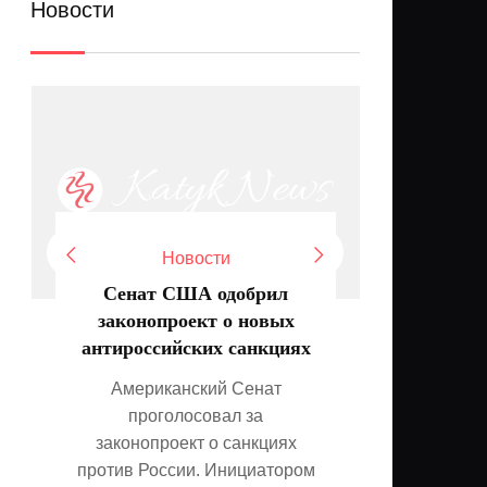
Новости
Новости
Сенат США одобрил
Спят на
законопроект о новых
куд
антироссийских санкциях
мигра
Американский Сенат
п
проголосовал за
Фото: co
законопроект о санкциях
Сотни ми
против России. Инициатором
нахо