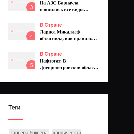
На АЗС Барнаула
3
появились все виды
топлива, цены
продолжают снижаться
В Стране
Лариса Микаллеф
4
объяснила, как правильно
ставить ударения в словах
В Стране
Нафтогаз: В
5
Днепропетровской области
повреждены 4 АЗС
Укрнафта
Теги
карьера боксера
хроническая