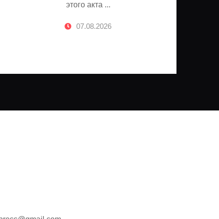
этого акта ...
Трамплин
07.08.2026