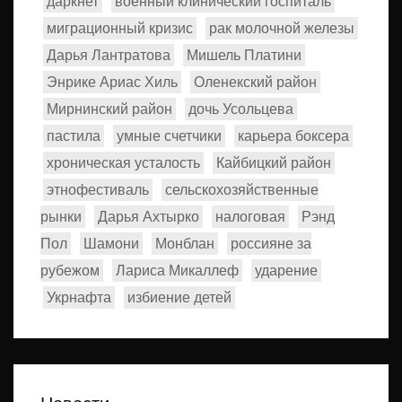
даркнет
военный клинический госпиталь
миграционный кризис
рак молочной железы
Дарья Лантратова
Мишель Платини
Энрике Ариас Хиль
Оленекский район
Мирнинский район
дочь Усольцева
пастила
умные счетчики
карьера боксера
хроническая усталость
Кайбицкий район
этнофестиваль
сельскохозяйственные
рынки
Дарья Ахтырко
налоговая
Рэнд
Пол
Шамони
Монблан
россияне за
рубежом
Лариса Микаллеф
ударение
Укрнафта
избиение детей