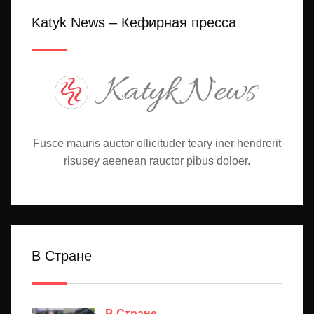
Katyk News – Кефирная пресса
Fusce mauris auctor ollicituder teary iner hendrerit
risusey aeenean rauctor pibus doloer.
В Стране
В Стране