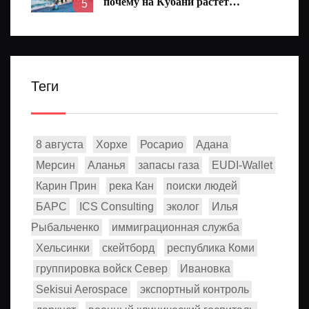
почему на Кубани растет
5
количество народных
избранников
Теги
8 августа
Хорхе
Росарио
Адана
Мерсин
Аланья
запасы газа
EUDI-Wallet
Карин Прин
река Кан
поиски людей
БАРС
ICS Consulting
эколог
Илья
Рыбальченко
иммиграционная служба
Хельсинки
скейтборд
республика Коми
группировка войск Север
Ивановка
Sekisui Aerospace
экспортный контроль