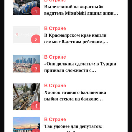
Вылетевший на «красный»
1
водитель Mitsubishi лишил жизни
20-летнюю девушку
В Стране
В Красноярском крае нашли
2
семью с 8-летним ребенком,
пропавшую на реке
В Стране
«Они должны сделать»: в Турции
3
признали сложности с
европейским безвизом
В Стране
Хлопок газового баллончика
выбил стекла на балконе
челнинской многоэтажки
4
В Стране
Так удобнее для депутатов: