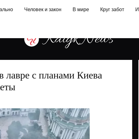
ально
Человек и закон
В мире
Круг забот
И
в лавре с планами Киева
кеты