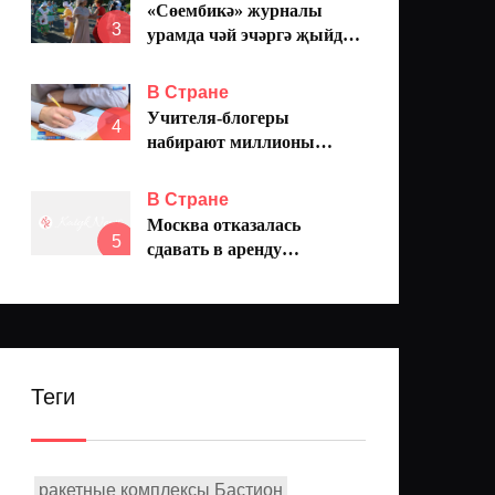
«Сөембикә» журналы
3
урамда чәй эчәргә җыйды:
«Мәтрүшкәсез чәй
татарларча түгел инде ул»
В Стране
Учителя-блогеры
4
набирают миллионы
просмотров: как педагоги
меняют подход к обучению
В Стране
Москва отказалась
5
сдавать в аренду
электросамокаты зимой
Теги
ракетные комплексы Бастион