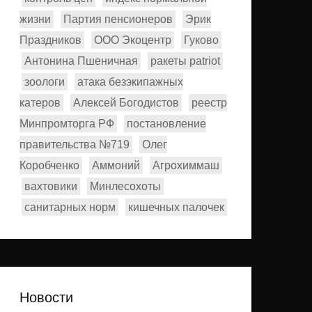
жизни
Партия пенсионеров
Эрик
Праздников
ООО Экоцентр
Гуково
Антонина Пшеничная
ракеты patriot
зоологи
атака безэкипажных
катеров
Алексей Богодистов
реестр
Минпромторга РФ
постановление
правительства №719
Олег
Коробченко
Аммоний
Агрохиммаш
вахтовики
Минлесохоты
санитарных норм
кишечных палочек
Новости