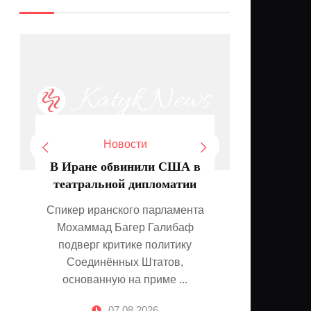
Новости
В Иране обвинили США в
Блогер
театральной дипломатии
супр
сле
Спикер иранского парламента
Мохаммад Багер Галибаф
Другие л
подверг критике политику
уголов
Соединённых Штатов,
блогера
основанную на приме ...
(извес
котора
07.08.2026