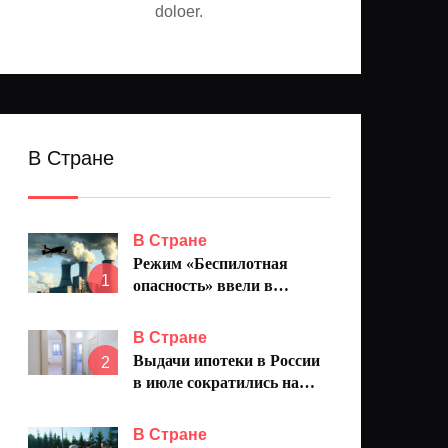
doloer.
В Стране
В Стране
Режим «Беспилотная
1
опасность» ввели в
Самарской области в ночь
на 7 августа
В Стране
Выдачи ипотеки в России
2
в июле сократились на
25,4%
В Стране