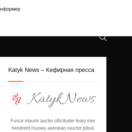
нформер
Katyk News – Кефирная пресса
Fusce mauris auctor ollicituder teary iner
hendrerit risusey aeenean rauctor pibus