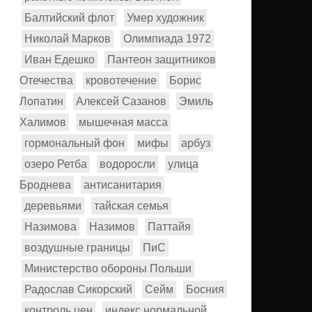
Балтийский флот
Умер художник
Николай Марков
Олимпиада 1972
Иван Едешко
Пантеон защитников
Отечества
кровотечение
Борис
Лопатин
Алексей Сазанов
Эмиль
Халимов
мышечная масса
гормональный фон
мифы
арбуз
озеро Ретба
водоросли
улица
Броднева
антисанитария
деревьями
тайская семья
Назимова
Назимов
Паттайя
воздушные границы
ПиС
Министерство обороны Польши
Радослав Сикорский
Сейм
Босния
контроль цен
индекс нормальной