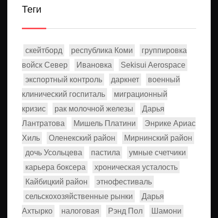
Теги
скейтборд
республика Коми
группировка
войск Север
Ивановка
Sekisui Aerospace
экспортный контроль
даркнет
военный
клинический госпиталь
миграционный
кризис
рак молочной железы
Дарья
Лантратова
Мишель Платини
Энрике Ариас
Хиль
Оленекский район
Мирнинский район
дочь Усольцева
пастила
умные счетчики
карьера боксера
хроническая усталость
Кайбицкий район
этнофестиваль
сельскохозяйственные рынки
Дарья
Ахтырко
налоговая
Рэнд Пол
Шамони