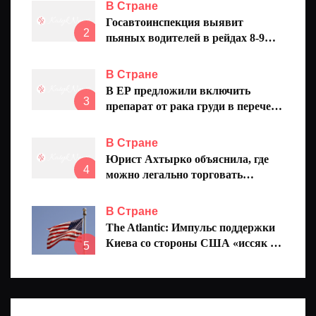
избранников
В Стране
Госавтоинспекция выявит
2
пьяных водителей в рейдах 8-9
августа
В Стране
В ЕР предложили включить
3
препарат от рака груди в перечень
ЖНВЛП
В Стране
Юрист Ахтырко объяснила, где
4
можно легально торговать
ягодами
В Стране
The Atlantic: Импульс поддержки
Киева со стороны США «иссяк за
5
считаные дни»