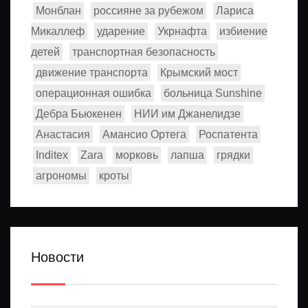
Монблан
россияне за рубежом
Лариса
Микаллеф
ударение
Укрнафта
избиение
детей
транспортная безопасность
движение транспорта
Крымский мост
операционная ошибка
больница Sunshine
Дебра Бьюкенен
НИИ им Джанелидзе
Анастасия
Амансио Ортега
Роспатента
Inditex
Zara
морковь
лапша
грядки
агрономы
кроты
Новости