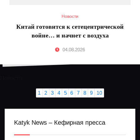
Новости
Китай готовится к сетецентрической
войне… и начнет с воздуха
04.08.2026
Новости
1
2
3
4
5
6
7
8
9
10
Katyk News – Кефирная пресса