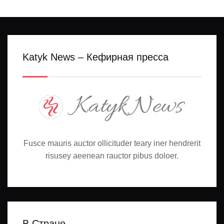
Katyk News – Кефирная пресса
Fusce mauris auctor ollicituder teary iner hendrerit
risusey aeenean rauctor pibus doloer.
В Стране