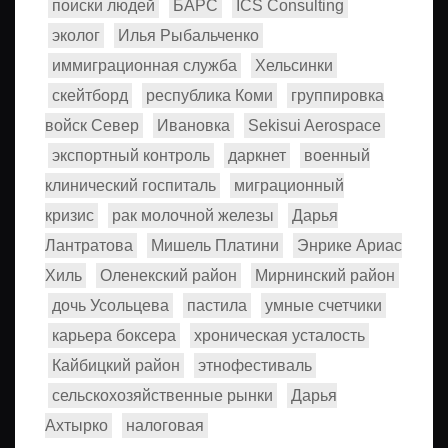
поиски людей
БАРС
ICS Consulting
эколог
Илья Рыбальченко
иммиграционная служба
Хельсинки
скейтборд
республика Коми
группировка
войск Север
Ивановка
Sekisui Aerospace
экспортный контроль
даркнет
военный
клинический госпиталь
миграционный
кризис
рак молочной железы
Дарья
Лантратова
Мишель Платини
Энрике Ариас
Хиль
Оленекский район
Мирнинский район
дочь Усольцева
пастила
умные счетчики
карьера боксера
хроническая усталость
Кайбицкий район
этнофестиваль
сельскохозяйственные рынки
Дарья
Ахтырко
налоговая