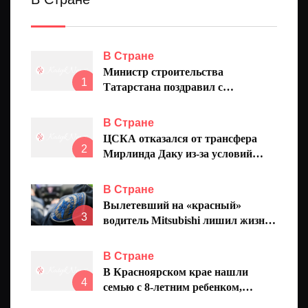
В Стране
Министр строительства
1
Татарстана поздравил с
профессиональным праздником
представителей отрасли
В Стране
ЦСКА отказался от трансфера
2
Мирлинда Даку из-за условий
сделки
В Стране
Вылетевший на «красный»
3
водитель Mitsubishi лишил жизни
20-летнюю девушку
В Стране
В Красноярском крае нашли
4
семью с 8-летним ребенком,
пропавшую на реке