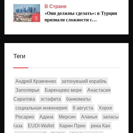
В Стране
«Они должны сделать»: в Турции
5
признали сложности с
европейским безвизом
Теги
Андрей Кравченко
затонувший корабль
Заполярье
Баренцево море
Анастасия
Саратова
эстафета
банкоматы
социальная инженерия
8 августа
Хорхе
Росарио
Адана
Мерсин
Аланья
запасы
газа
EUDI-Wallet
Карин Прин
река Кан