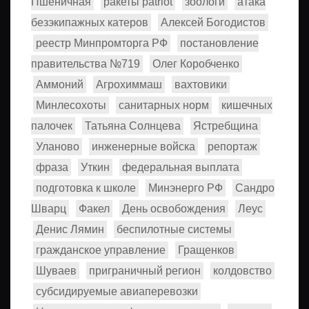
Пшеничная
ракеты patriot
зоологи
атака
безэкипажных катеров
Алексей Богодистов
реестр Минпромторга РФ
постановление
правительства №719
Олег Коробченко
Аммоний
Агрохиммаш
вахтовики
Минлесохоты
санитарных норм
кишечных
палочек
Татьяна Солнцева
Ястребщина
Уланово
инженерные войска
репортаж
фраза
Уткин
федеральная выплата
подготовка к школе
Минэнерго РФ
Сандро
Шварц
Факел
День освобождения
Леус
Денис Лямин
беспилотные системы
гражданское управление
Гращенков
Шуваев
приграничный регион
колдовство
субсидируемые авиаперевозки