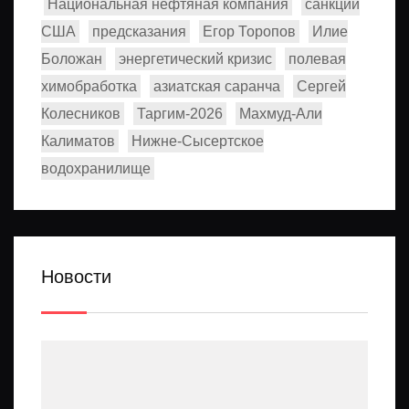
Национальная нефтяная компания
санкции
США
предсказания
Егор Торопов
Илие
Боложан
энергетический кризис
полевая
химобработка
азиатская саранча
Сергей
Колесников
Таргим-2026
Махмуд-Али
Калиматов
Нижне-Сысертское
водохранилище
Новости