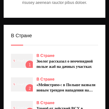
risusey aeenean rauctor pibus doloer.
В Стране
В Стране
Зоолог рассказал о неочевидной
1
пользе жаб на дачных участках
В Стране
«Мейнстрим»: в Польше назвали
2
новым трендом нападения на
украинцев
В Стране
Ущерб от действий ВСУ в