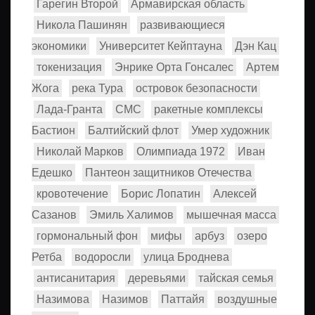
Гарегин Второй
Армавирская область
Никола Пашинян
развивающиеся
экономики
Университет Кейптауна
Дэн Кац
токенизация
Энрике Орта Гонсалес
Артем
Жога
река Тура
островок безопасности
Лада-Гранта
СМС
ракетные комплексы
Бастион
Балтийский флот
Умер художник
Николай Марков
Олимпиада 1972
Иван
Едешко
Пантеон защитников Отечества
кровотечение
Борис Лопатин
Алексей
Сазанов
Эмиль Халимов
мышечная масса
гормональный фон
мифы
арбуз
озеро
Ретба
водоросли
улица Броднева
антисанитария
деревьями
тайская семья
Назимова
Назимов
Паттайя
воздушные