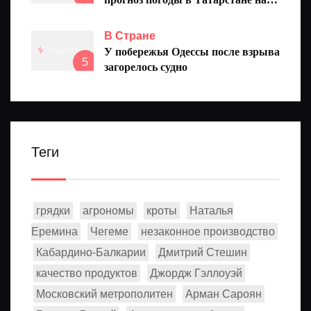
пятницу
В Стране
У побережья Одессы после взрыва
5
загорелось судно
Теги
грядки
агрономы
кроты
Наталья
Еремина
Чегеме
незаконное производство
Кабардино-Балкарии
Дмитрий Стешин
качество продуктов
Джордж Гэллоуэй
Московский метрополитен
Арман Сароян