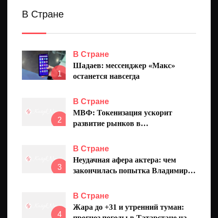
В Стране
В Стране
Шадаев: мессенджер «Макс»
1
останется навсегда
В Стране
МВФ: Токенизация ускорит
2
развитие рынков в
развивающихся странах
В Стране
Неудачная афера актера: чем
3
закончилась попытка Владимира
Аблогина выманить деньги на
«благотворительность»
В Стране
Жара до +31 и утренний туман:
4
прогноз погоды в Татарстане на