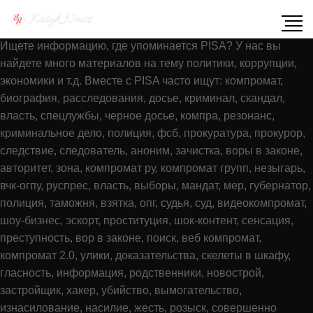
Показать содержимое по тегу: PISA
Ищете информацию, где упоминается PISA? У нас вы
найдете много материалов на тему политики, коррупции,
экономики и т.д. Вместе с PISA часто ищут: компромат,
биография, расследования, досье, криминал, скандал,
власть, спецлужбы, черное досье, компра, резонанс,
криминальное дело, полиция, фсб, прокуратура, прокурор,
следствие, следователь, аноним, зачистка, воры в законе,
авторитет, зона, компромат ру, компромат групп, незыгарь,
вчк-огпу, руспрес, власть, выборы, мандат, мер, губернатор,
полиция, таможня, взятка, опг, судья, суд, видеокомпромат,
шоу-бизнес, эскорт, проституция, шок-контент, сенсация,
преступность, вор в законе, поиск, веб компромат,
компромат 2.0, улики, доказательства, скелеты в шкафу,
гласность, информация, родственники, новострой,
застройщик, хакер, убийство, вымогательство,
изнасилование, насилие, жесть, розыск, совершенно