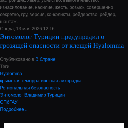
застройщик, хакер, убийство, вымогательство,
изнасилование, насилие, жесть, розыск, совершенно
секретно, гру, версия, конфликты, рейдерство, рейдер,
шантаж.
Среда, 13 мая 2026 12:16
Энтомолог Турицин предупредил о
грозящей опасности от клещей Hyalomma
Опубликовано в
В Стране
Теги
Hyalomma
крымская геморрагическая лихорадка
Региональная безопасность
Энтомолог Владимир Турицин
СПбГАУ
Подробнее ...