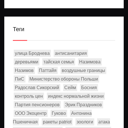
года — Международный
фестиваль молодежи
Теги
улица Броднева
антисанитария
деревьями
тайская семья
Назимова
Назимов
Паттайя
воздушные границы
ПиС
Министерство обороны Польши
Радослав Сикорский
Сейм
Босния
контроль цен
индекс нормальной жизни
Партия пенсионеров
Эрик Праздников
ООО Экоцентр
Гуково
Антонина
Пшеничная
ракеты patriot
зоологи
атака