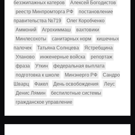
безэкипажных катеров
Алексей Богодистов
реестр Минпромторга РФ
постановление
правительства №719
Олег Коробченко
Аммоний
Агрохиммаш
вахтовики
Минлесохоты
санитарных норм
кишечных
палочек
Татьяна Солнцева
Ястребщина
Уланово
инженерные войска
репортаж
фраза
Уткин
федеральная выплата
подготовка к школе
Минэнерго РФ
Сандро
Шварц
Факел
День освобождения
Леус
Денис Лямин
беспилотные системы
гражданское управление