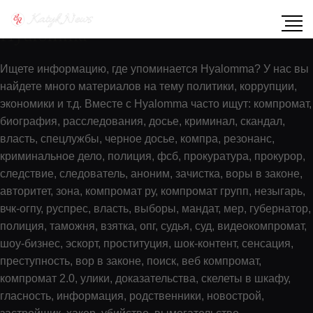
Показать содержимое по тегу:
Hyalomma
Ищете информацию, где упоминается Hyalomma? У нас вы
найдете много материалов на тему политики, коррупции,
экономики и т.д. Вместе с Hyalomma часто ищут: компромат,
биография, расследования, досье, криминал, скандал,
власть, спецлужбы, черное досье, компра, резонанс,
криминальное дело, полиция, фсб, прокуратура, прокурор,
следствие, следователь, аноним, зачистка, воры в законе,
авторитет, зона, компромат ру, компромат групп, незыгарь,
вчк-огпу, руспрес, власть, выборы, мандат, мер, губернатор,
полиция, таможня, взятка, опг, судья, суд, видеокомпромат,
шоу-бизнес, эскорт, проституция, шок-контент, сенсация,
преступность, вор в законе, поиск, веб компромат,
компромат 2.0, улики, доказательства, скелеты в шкафу,
гласность, информация, родственники, новострой,