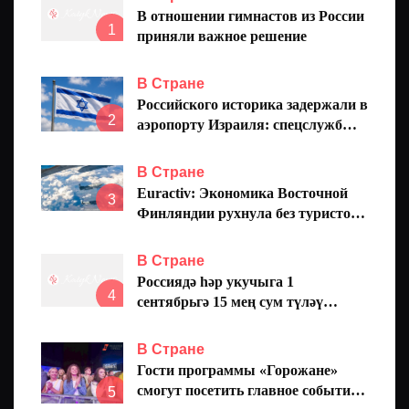
В отношении гимнастов из России
1
приняли важное решение
В Стране
Российского историка задержали в
2
аэропорту Израиля: спецслужбы
ШАБАК держат его в секретной
тюрьме уже четвертые сутки
В Стране
Euractiv: Экономика Восточной
3
Финляндии рухнула без туристов
из России
В Стране
Россиядә һәр укучыга 1
4
сентябрьгә 15 мең сум түләү
кертергә тәкъдим иттеләр
В Стране
Гости программы «Горожане»
смогут посетить главное событие
5