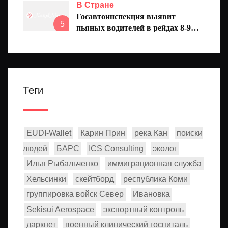
избранников
В Стране
Госавтоинспекция выявит
5
пьяных водителей в рейдах 8-9
августа
Теги
EUDI-Wallet
Карин Прин
река Кан
поиски
людей
БАРС
ICS Consulting
эколог
Илья Рыбальченко
иммиграционная служба
Хельсинки
скейтборд
республика Коми
группировка войск Север
Ивановка
Sekisui Aerospace
экспортный контроль
даркнет
военный клинический госпиталь