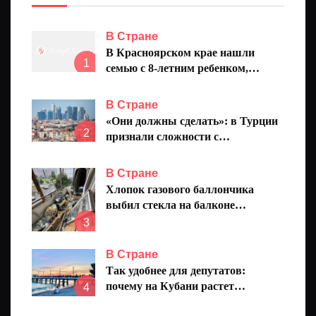
В Стране
В Красноярском крае нашли
1
семью с 8-летним ребенком,
пропавшую на реке
В Стране
«Они должны сделать»: в Турции
2
признали сложности с
европейским безвизом
В Стране
Хлопок газового баллончика
выбил стекла на балконе
челнинской многоэтажки
3
В Стране
Так удобнее для депутатов:
почему на Кубани растет
4
количество народных