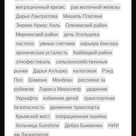
миграционный кризис
рак молочной железы
Дарья Лантратова
Мишель Платини
Энрике Ариас Хиль
Оленекский район
Мирнинский район
дочь Усольцева
пастила
умные счетчики
карьера боксера
хроническая усталость
Кайбицкий район
этнофестиваль
сельскохозяйственные
рынки
Дарья Ахтырко
налоговая
Рэнд
Пол
Шамони
Монблан
россияне за
рубежом
Лариса Микаллеф
ударение
Укрнафта
избиение детей
транспортная
безопасность
движение транспорта
Крымский мост
операционная ошибка
больница Sunshine
Дебра Бьюкенен
НИИ
им Джанелидзе