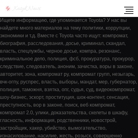
Показать содержимое по тегу: Toyota
Ищете информацию, где упоминается Toyota? У нас вы
найдете много материалов на тему политики, коррупции,
экономики и т.д. Вместе с Toyota часто ищут: компромат,
биография, расследования, досье, криминал, скандал,
власть, спецлужбы, черное досье, компра, резонанс,
криминальное дело, полиция, фсб, прокуратура, прокурор,
следствие, следователь, аноним, зачистка, воры в законе,
авторитет, зона, компромат ру, компромат групп, незыгарь,
вчк-огпу, руспрес, власть, выборы, мандат, мер, губернатор,
полиция, таможня, взятка, опг, судья, суд, видеокомпромат,
шоу-бизнес, эскорт, проституция, шок-контент, сенсация,
преступность, вор в законе, поиск, веб компромат,
компромат 2.0, улики, доказательства, скелеты в шкафу,
гласность, информация, родственники, новострой,
застройщик, хакер, убийство, вымогательство,
изнасилование, насилие, жесть, розыск, совершенно