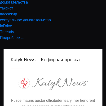
домогательства
таксист
пассажир
сексуальное домогательство
InDrive
Threads
Подробнее ...
Katyk News – Кефирная пресса
Fusce mauris auctor ollicituder teary iner hendrerit