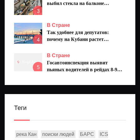
выбил стекла на балконе
челнинской многоэтажки
3
В Стране
Так удобнее для депутатов:
почему на Кубани растет
4
количество народных
избранников
В Стране
Госавтоинспекция выявит
5
пьяных водителей в рейдах 8-9
августа
Теги
река Кан
поиски людей
БАРС
ICS