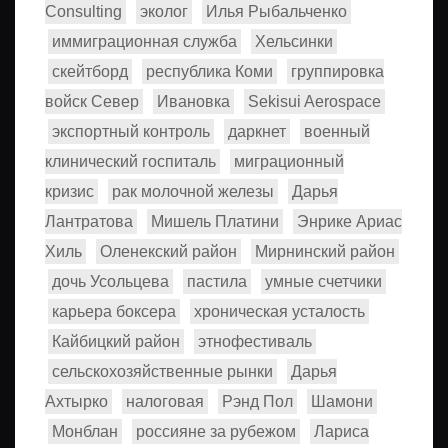
Consulting
эколог
Илья Рыбальченко
иммиграционная служба
Хельсинки
скейтборд
республика Коми
группировка
войск Север
Ивановка
Sekisui Aerospace
экспортный контроль
даркнет
военный
клинический госпиталь
миграционный
кризис
рак молочной железы
Дарья
Лантратова
Мишель Платини
Энрике Ариас
Хиль
Оленекский район
Мирнинский район
дочь Усольцева
пастила
умные счетчики
карьера боксера
хроническая усталость
Кайбицкий район
этнофестиваль
сельскохозяйственные рынки
Дарья
Ахтырко
налоговая
Рэнд Пол
Шамони
Монблан
россияне за рубежом
Лариса