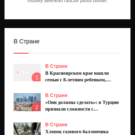
risusey aeenean rauctor pibus doloer.
В Стране
В Стране
В Красноярском крае нашли
1
семью с 8-летним ребенком,
пропавшую на реке
В Стране
«Они должны сделать»: в Турции
2
признали сложности с
европейским безвизом
В Стране
Хлопок газового баллончика