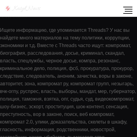
Показать содержимое по тегу:
Threads
Ищете информацию, где упоминается Threads? У нас вы
найдете много материалов на тему политики, коррупции,
экономики и т.д. Вместе с Threads часто ищут: компромат,
биография, расследования, досье, криминал, скандал,
власть, спецлужбы, черное досье, компра, резонанс,
криминальное дело, полиция, фсб, прокуратура, прокурор,
следствие, следователь, аноним, зачистка, воры в законе,
авторитет, зона, компромат ру, компромат групп, незыгарь,
вчк-огпу, руспрес, власть, выборы, мандат, мер, губернатор,
полиция, таможня, взятка, опг, судья, суд, видеокомпромат,
шоу-бизнес, эскорт, проституция, шок-контент, сенсация,
преступность, вор в законе, поиск, веб компромат,
компромат 2.0, улики, доказательства, скелеты в шкафу,
гласность, информация, родственники, новострой,